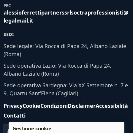
PEC
alessioferrettipartnerssrlsoctraprofessionisti@
legalmail.it
SEDI
Sede legale: Via Rocca di Papa 24, Albano Laziale
(Roma)
Sede operativa Lazio: Via Rocca di Papa 24,
Albano Laziale (Roma)
Sede operativa Sardegna: Via XX Settembre n. 7 e
9, Quartu Sant’Elena (Cagliari)
Privacy
Cookie
Condizioni
Disclaimer
Accessibilità
Contatti
Gestione cookie
Accessibilità