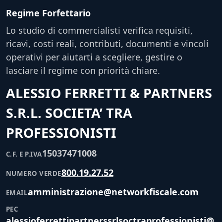
Regime Forfettario
Lo studio di commercialisti verifica requisiti,
ricavi, costi reali, contributi, documenti e vincoli
operativi per aiutarti a scegliere, gestire o
lasciare il regime con priorità chiare.
ALESSIO FERRETTI & PARTNERS
S.R.L. SOCIETA’ TRA
PROFESSIONISTI
15037471008
C.F. E P.IVA
800.19.27.52
NUMERO VERDE
amministrazione@networkfiscale.com
EMAIL
PEC
alessioferrettipartnerssrlsoctraprofessionisti@