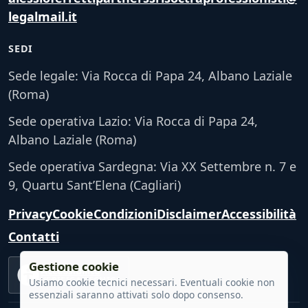
legalmail.it
SEDI
Sede legale: Via Rocca di Papa 24, Albano Laziale
(Roma)
Sede operativa Lazio: Via Rocca di Papa 24,
Albano Laziale (Roma)
Sede operativa Sardegna: Via XX Settembre n. 7 e
9, Quartu Sant’Elena (Cagliari)
Privacy
Cookie
Condizioni
Disclaimer
Accessibilità
Contatti
Gestione cookie
Accessibilità
VERIFICA TECNICA
Usiamo cookie tecnici necessari. Eventuali cookie non
essenziali saranno attivati solo dopo consenso.