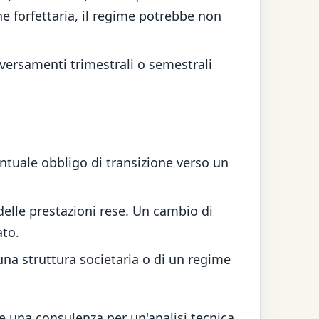
ne forfettaria, il regime potrebbe non
i versamenti trimestrali o semestrali
entuale obbligo di transizione verso un
 delle prestazioni rese. Un cambio di
ato.
 una struttura societaria o di un regime
re una consulenza
per un'analisi tecnica