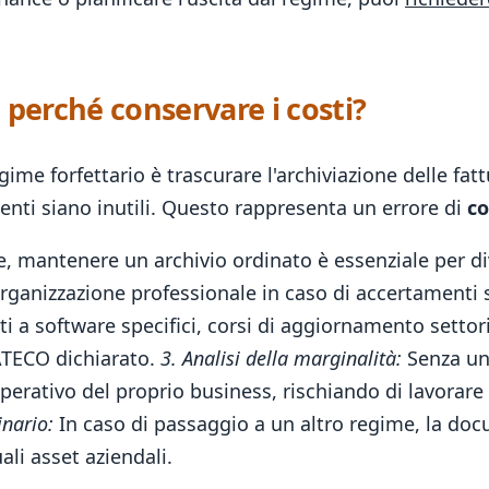
erché conservare i costi?
egime forfettario è trascurare l'archiviazione delle fat
enti siano inutili. Questo rappresenta un errore di
c
e, mantenere un archivio ordinato è essenziale per d
'organizzazione professionale in caso di accertamenti
i a software specifici, corsi di aggiornamento settor
e ATECO dichiarato.
3. Analisi della marginalità:
Senza una
perativo del proprio business, rischiando di lavorar
inario:
In caso di passaggio a un altro regime, la do
uali asset aziendali.