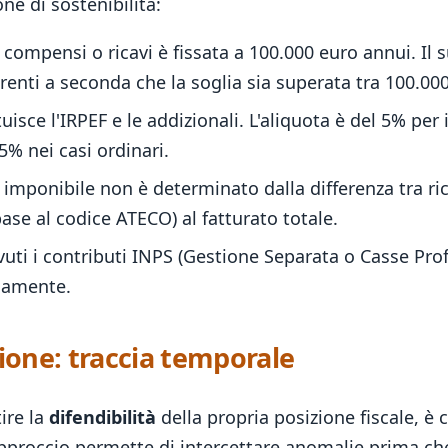
ne di sostenibilità:
compensi o ricavi è fissata a 100.000 euro annui. Il
erenti a seconda che la soglia sia superata tra 100.00
isce l'IRPEF e le addizionali. L'aliquota è del 5% per 
5% nei casi ordinari.
 imponibile non è determinato dalla differenza tra ri
base al codice ATECO) al fatturato totale.
ti i contributi INPS (Gestione Separata o Casse Profes
riamente.
tione: traccia temporale
ire la
difendibilità
della propria posizione fiscale, è 
pproccio permette di intercettare anomalie prima che 