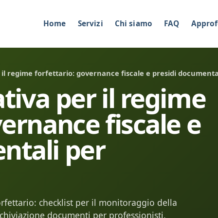
Home
Servizi
Chi siamo
FAQ
Approf
 il regime forfettario: governance fiscale e presidi documental
tiva per il regime
vernance fiscale e
ntali per
fettario: checklist per il monitoraggio della
rchiviazione documenti per professionisti.