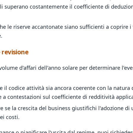
eali superano costantemente il coefficiente di deduzio
he le riserve accantonate siano sufficienti a coprire 
.
 revisione
 volume d'affari dell'anno solare per determinare l'ev
e il codice attività sia ancora coerente con la natura
 contestazioni sul coefficiente di redditività applic
e se la crescita del business giustifichi l'adozione di
i costi.
nance o pianificare l'uscita dal regime, puoi
richiede