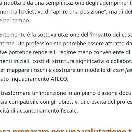
a ridotta e da una semplificazione degli adempimenti.
 non ha l'obiettivo di "aprire una posizione", ma di de
le nel tempo.
emente è la sottovalutazione dell'impatto dei costi r
Entrate. Un professionista potrebbe essere attratto d
ettive potrebbe rendere il regime meno conveniente di
enti iniziali, costi di struttura significativi o collab
per mappare i rischi e costruire un modello di
cash fl
errato inquadramento ATECO.
i trasformare un'intenzione in un piano d'azione docu
sia compatibile con gli obiettivi di crescita del profe
pacità di accantonamento fiscale.
osa preparare per una valutazione 