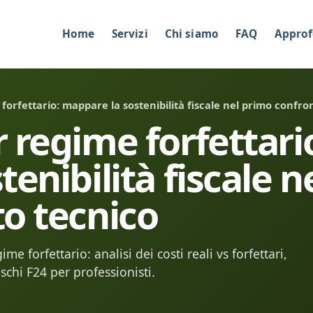
Home
Servizi
Chi siamo
FAQ
Approf
orfettario: mappare la sostenibilità fiscale nel primo confro
 regime forfettari
enibilità fiscale n
o tecnico
e forfettario: analisi dei costi reali vs forfettari,
schi F24 per professionisti.