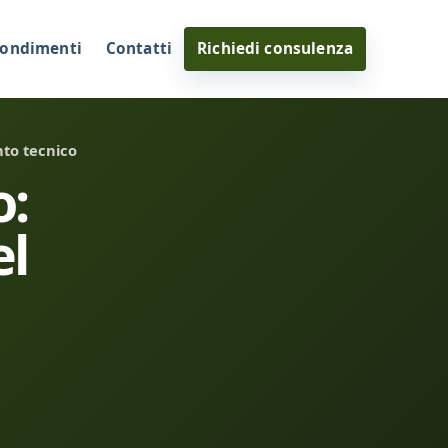
ondimenti
Contatti
Richiedi consulenza
nto tecnico
o:
el