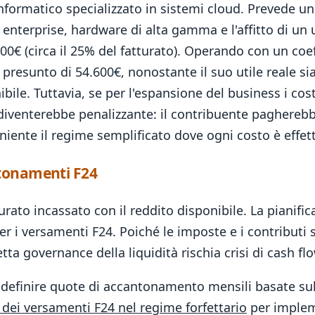
formatico specializzato in sistemi cloud. Prevede un 
 enterprise, hardware di alta gamma e l'affitto di un u
0€ (circa il 25% del fatturato). Operando con un coeff
 presunto di 54.600€, nonostante il suo utile reale sia
ile. Tuttavia, se per l'espansione del business i costi
o diventerebbe penalizzante: il contribuente paghereb
niente il regime semplificato dove ogni costo è effe
ntonamenti F24
urato incassato con il reddito disponibile. La pianifi
r i versamenti F24. Poiché le imposte e i contributi 
tta governance della liquidità rischia crisi di cash 
le definire quote di accantonamento mensili basate sull
 dei versamenti F24 nel regime forfettario
per implem