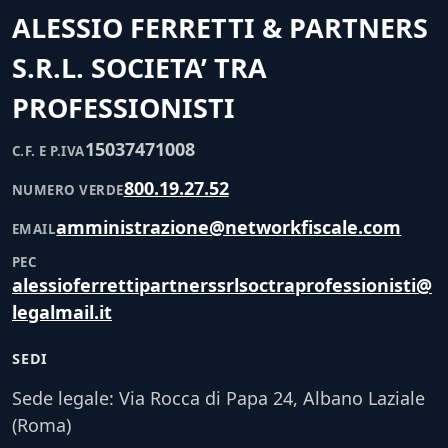
ALESSIO FERRETTI & PARTNERS
S.R.L. SOCIETA’ TRA
PROFESSIONISTI
15037471008
C.F. E P.IVA
800.19.27.52
NUMERO VERDE
amministrazione@networkfiscale.com
EMAIL
PEC
alessioferrettipartnerssrlsoctraprofessionisti@
legalmail.it
SEDI
Sede legale: Via Rocca di Papa 24, Albano Laziale
(Roma)